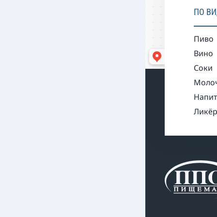
ПО В
Пиво
Вино
Соки
Моло
Напит
Ликёр