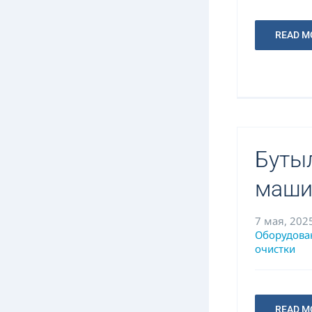
READ M
Буты
маш
7 мая, 202
Оборудова
очистки
READ M