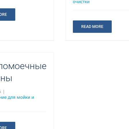
очистки
ORE
READ MORE
ломоечные
ины
5
|
ние для мойки и
ORE