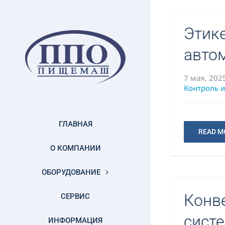
Skip
to
Этик
content
авто
7 мая, 202
Контроль 
ГЛАВНАЯ
READ M
О КОМПАНИИ
ОБОРУДОВАНИЕ
Конв
СЕРВИС
сист
ИНФОРМАЦИЯ