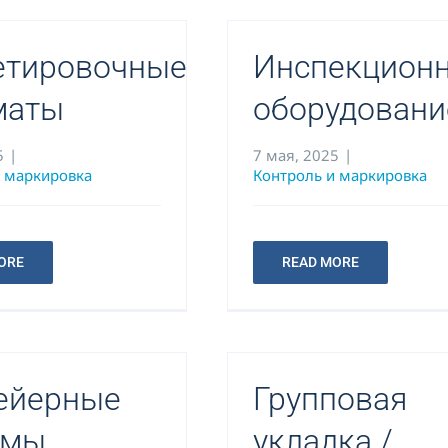
етировочные
Инспекцион
маты
оборудовани
5
|
7 мая, 2025
|
и маркировка
Контроль и маркировка
ORE
READ MORE
ейерные
Групповая
емы
укладка /